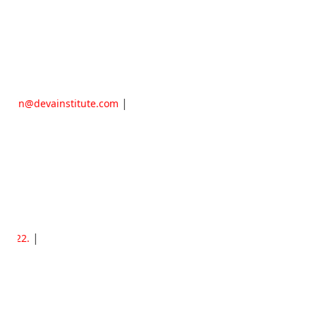
|
dmin@devainstitute.com
|
22.