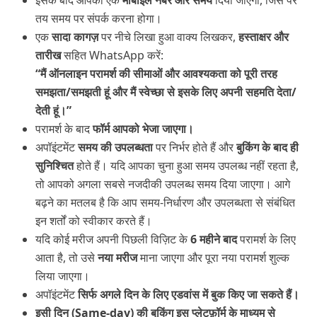
तय समय पर संपर्क करना होगा।
एक
सादा
कागज़
पर नीचे लिखा हुआ वाक्य लिखकर,
हस्ताक्षर
और
तारीख
सहित WhatsApp करें:
“
मैं
ऑनलाइन
परामर्श
की
सीमाओं
और
आवश्यकता
को
पूरी
तरह
समझता
/
समझती
हूं
और
मैं
स्वेच्छा
से
इसके
लिए
अपनी
सहमति
देता
/
देती
हूं।
”
परामर्श के बाद
फॉर्म
आपको
भेजा
जाएगा।
अपॉइंटमेंट
समय
की
उपलब्धता
पर निर्भर होते हैं और
बुकिंग
के
बाद
ही
सुनिश्चित
होते हैं। यदि आपका चुना हुआ समय उपलब्ध नहीं रहता है,
तो आपको अगला सबसे नजदीकी उपलब्ध समय दिया जाएगा। आगे
बढ़ने का मतलब है कि आप समय-निर्धारण और उपलब्धता से संबंधित
इन शर्तों को स्वीकार करते हैं।
यदि कोई मरीज अपनी पिछली विज़िट के
6
महीने
बाद
परामर्श के लिए
आता है, तो उसे
नया
मरीज
माना जाएगा और पूरा नया परामर्श शुल्क
लिया जाएगा।
अपॉइंटमेंट
सिर्फ
अगले
दिन
के
लिए
एडवांस
में
बुक
किए
जा
सकते
हैं।
इसी
दिन
(Same-day)
की
बुकिंग
इस
प्लेटफ़ॉर्म
के
माध्यम
से