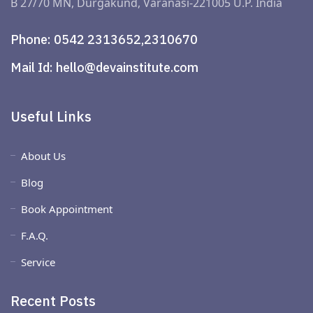
B 27/70 MN, Durgakund, Varanasi-221005 U.P. India
Phone:
0542 2313652,2310670
Mail Id:
hello@devainstitute.com
Useful Links
About Us
Blog
Book Appointment
F.A.Q.
Service
Recent Posts